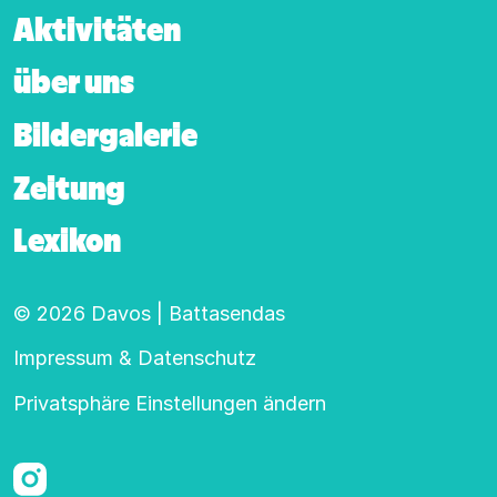
Aktivitäten
über uns
Bildergalerie
Zeitung
Lexikon
© 2026 Davos | Battasendas
Footer-Hauptnavigation
Impressum & Datenschutz
Privatsphäre Einstellungen ändern
Instagram