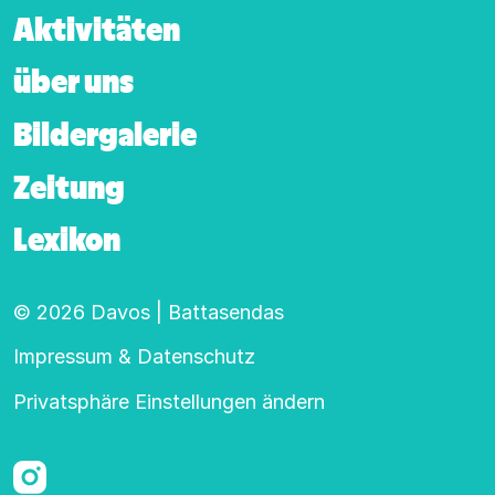
Aktivitäten
über uns
Bildergalerie
Zeitung
Lexikon
© 2026 Davos | Battasendas
Footer-Hauptnavigation
Impressum & Datenschutz
Privatsphäre Einstellungen ändern
Instagram